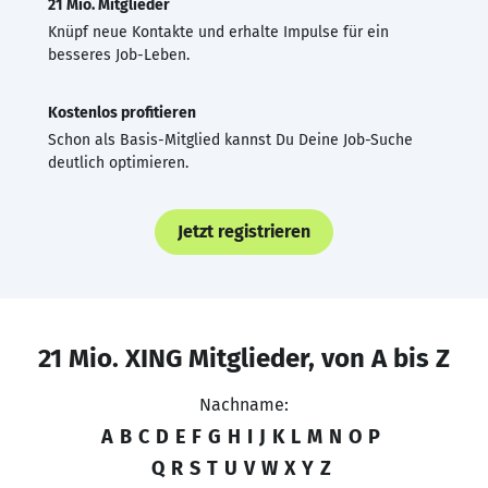
21 Mio. Mitglieder
Knüpf neue Kontakte und erhalte Impulse für ein
besseres Job-Leben.
Kostenlos profitieren
Schon als Basis-Mitglied kannst Du Deine Job-Suche
deutlich optimieren.
Jetzt registrieren
21 Mio. XING Mitglieder, von A bis Z
Nachname:
A
B
C
D
E
F
G
H
I
J
K
L
M
N
O
P
Q
R
S
T
U
V
W
X
Y
Z