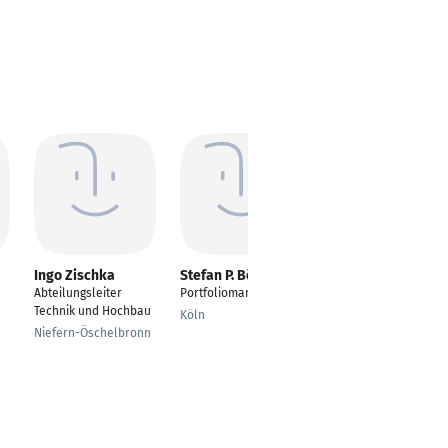
Ingo Zischka
Stefan P. Böffgen
Clemens Bruder
Abteilungsleiter
Portfoliomanager
Projektleiter
Technik und Hochbau
Projektmanagement
Köln
Niefern-Öschelbronn
Römerberg