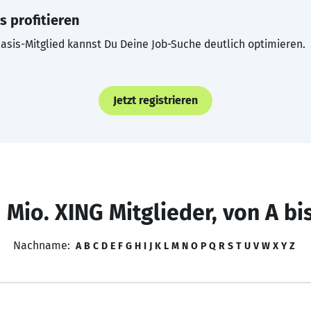
s profitieren
asis-Mitglied kannst Du Deine Job-Suche deutlich optimieren.
Jetzt registrieren
 Mio. XING Mitglieder, von A bi
Nachname:
A
B
C
D
E
F
G
H
I
J
K
L
M
N
O
P
Q
R
S
T
U
V
W
X
Y
Z