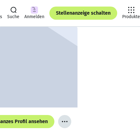
Stellenanzeige schalten
ts
Suche
Anmelden
Produkte
anzes Profil ansehen