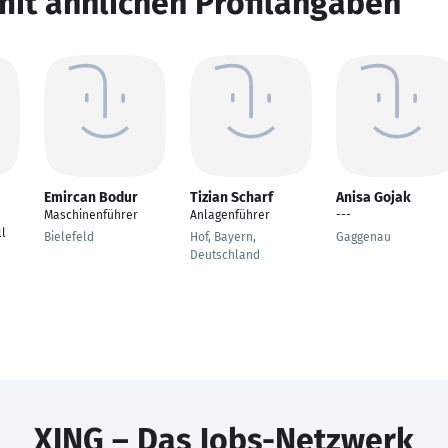
mit ähnlichen Profilangaben
Emircan Bodur
Tizian Scharf
Anisa Gojak
Maschinenführer
Anlagenführer
---
ll
Bielefeld
Hof, Bayern,
Gaggenau
Deutschland
XING – Das Jobs-Netzwerk