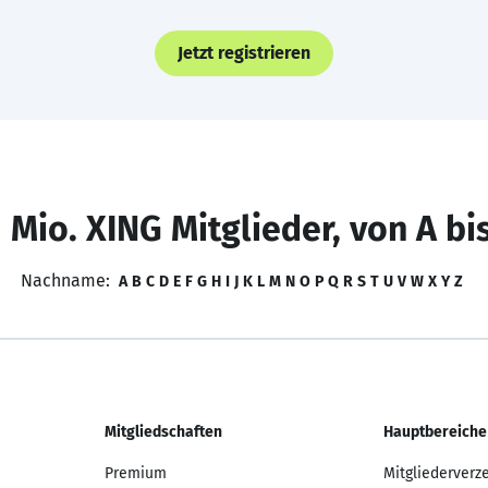
Jetzt registrieren
 Mio. XING Mitglieder, von A bi
Nachname:
A
B
C
D
E
F
G
H
I
J
K
L
M
N
O
P
Q
R
S
T
U
V
W
X
Y
Z
Mitgliedschaften
Hauptbereiche
Premium
Mitgliederverz