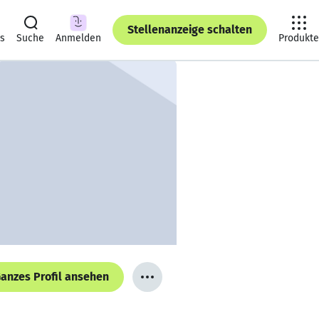
Stellenanzeige schalten
ts
Suche
Anmelden
Produkte
anzes Profil ansehen