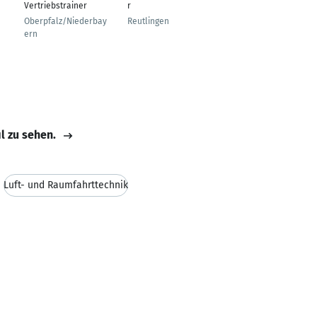
Vertriebstrainer
r
Saarbrücken
Oberpfalz/Niederbay
Reutlingen
ern
il zu sehen.
Luft- und Raumfahrttechnik