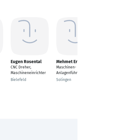
Eugen Rosental
Mehmet Erol
Laszlo Petoe
CNC Dreher,
Maschinen- und
Head of Production
Maschineneinrichter
Anlagenführer
Resistron
Bielefeld
Solingen
Bietigheim-Bissingen,
Baden-Württemberg,
Germany