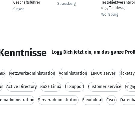
Geschäftsführer
Testobjektverantwor
Strausberg
ung, Testdesign
Singen
Wolfsburg
Kenntnisse
Logg Dich jetzt ein, um das ganze Prof
nux
Netzwerkadministration
Administration
LINUX server
Tickets
ur
Active Directory
SuSE Linux
IT Support
Customer service
Enga
temadministration
Serveradministration
Flexibilität
Cisco
Datenb