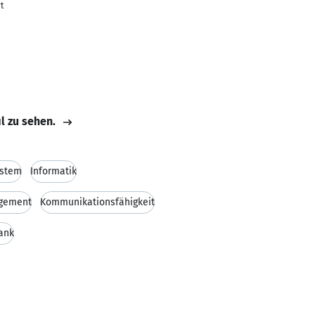
t
il zu sehen.
ystem
Informatik
gement
Kommunikationsfähigkeit
ank