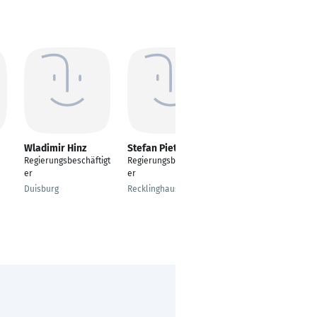
Wladimir Hinz
Stefan Pietsch
Florian Spanzel
Regierungsbeschäftigt
Regierungsbeschäftigt
Regierungsbeschäftigt
er
er
er
Duisburg
Recklinghausen
Unna