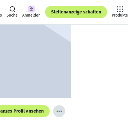
Stellenanzeige schalten
ts
Suche
Anmelden
Produkte
anzes Profil ansehen