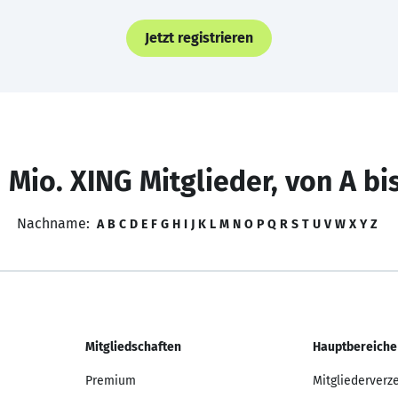
Jetzt registrieren
 Mio. XING Mitglieder, von A bi
Nachname:
A
B
C
D
E
F
G
H
I
J
K
L
M
N
O
P
Q
R
S
T
U
V
W
X
Y
Z
Mitgliedschaften
Hauptbereiche
Premium
Mitgliederverz