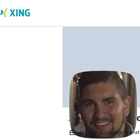
Alexander Milard
Angestellt, Salvage Operat