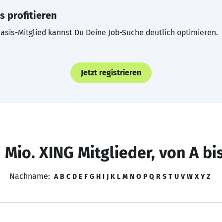
s profitieren
asis-Mitglied kannst Du Deine Job-Suche deutlich optimieren.
Jetzt registrieren
 Mio. XING Mitglieder, von A bi
Nachname:
A
B
C
D
E
F
G
H
I
J
K
L
M
N
O
P
Q
R
S
T
U
V
W
X
Y
Z