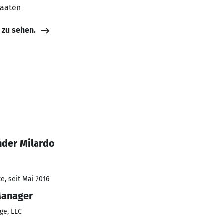
taaten
e zu sehen.
nder Milardo
e, seit Mai 2016
Manager
ge, LLC