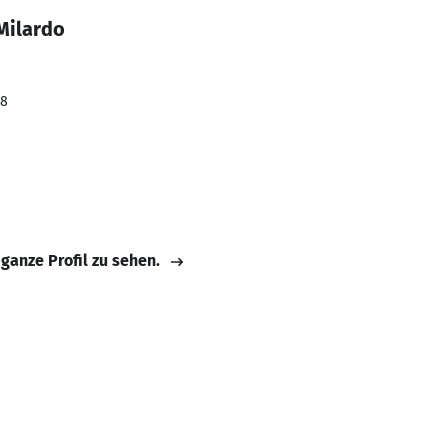
Milardo
18
 ganze Profil zu sehen.