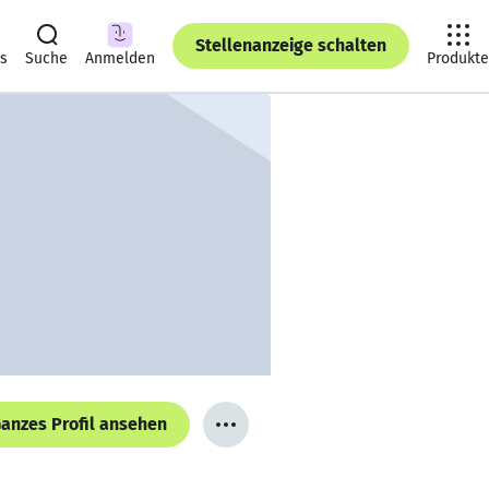
Stellenanzeige schalten
ts
Suche
Anmelden
Produkte
anzes Profil ansehen