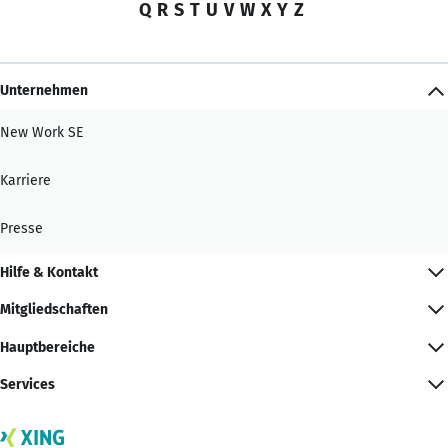
Q
R
S
T
U
V
W
X
Y
Z
Unternehmen
New Work SE
Karriere
Presse
Hilfe & Kontakt
Mitgliedschaften
Hauptbereiche
Services