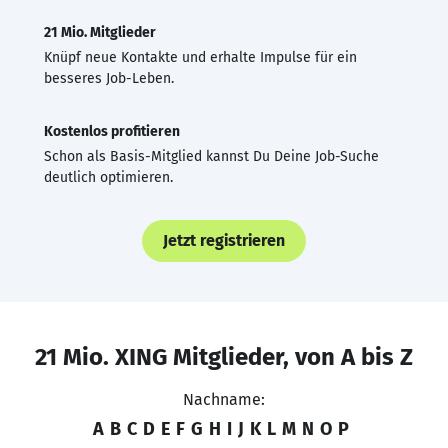
21 Mio. Mitglieder
Knüpf neue Kontakte und erhalte Impulse für ein
besseres Job-Leben.
Kostenlos profitieren
Schon als Basis-Mitglied kannst Du Deine Job-Suche
deutlich optimieren.
Jetzt registrieren
21 Mio. XING Mitglieder, von A bis Z
Nachname:
A
B
C
D
E
F
G
H
I
J
K
L
M
N
O
P