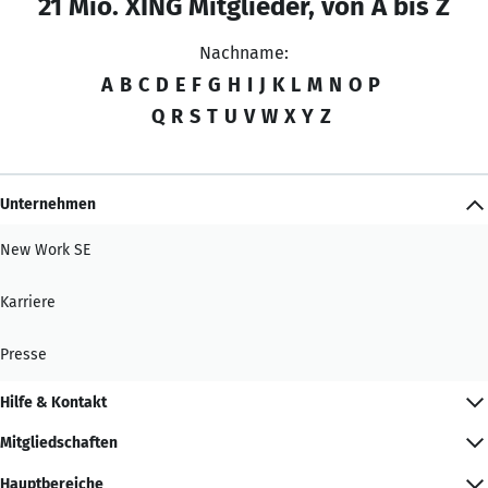
21 Mio. XING Mitglieder, von A bis Z
Nachname:
A
B
C
D
E
F
G
H
I
J
K
L
M
N
O
P
Q
R
S
T
U
V
W
X
Y
Z
Unternehmen
New Work SE
Karriere
Presse
Hilfe & Kontakt
Mitgliedschaften
Hauptbereiche