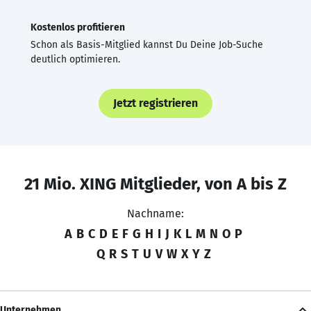
Kostenlos profitieren
Schon als Basis-Mitglied kannst Du Deine Job-Suche
deutlich optimieren.
Jetzt registrieren
21 Mio. XING Mitglieder, von A bis Z
Nachname:
A
B
C
D
E
F
G
H
I
J
K
L
M
N
O
P
Q
R
S
T
U
V
W
X
Y
Z
Unternehmen