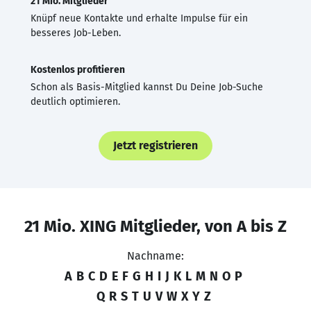
21 Mio. Mitglieder
Knüpf neue Kontakte und erhalte Impulse für ein
besseres Job-Leben.
Kostenlos profitieren
Schon als Basis-Mitglied kannst Du Deine Job-Suche
deutlich optimieren.
Jetzt registrieren
21 Mio. XING Mitglieder, von A bis Z
Nachname:
A
B
C
D
E
F
G
H
I
J
K
L
M
N
O
P
Q
R
S
T
U
V
W
X
Y
Z