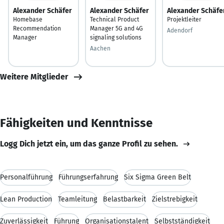
Alexander Schäfer
Alexander Schäfer
Alexander Schäfe
Homebase
Technical Product
Projektleiter
Recommendation
Manager 5G and 4G
Adendorf
Manager
signaling solutions
Aachen
Weitere Mitglieder
Fähigkeiten und Kenntnisse
Logg Dich jetzt ein, um das ganze Profil zu sehen.
Personalführung
Führungserfahrung
Six Sigma Green Belt
Lean Production
Teamleitung
Belastbarkeit
Zielstrebigkeit
Zuverlässigkeit
Führung
Organisationstalent
Selbstständigkeit