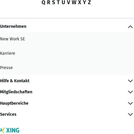
Q
R
S
T
U
V
W
X
Y
Z
Unternehmen
New Work SE
Karriere
Presse
Hilfe & Kontakt
Mitgliedschaften
Hauptbereiche
Services