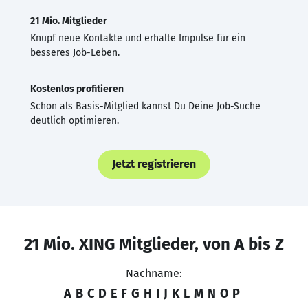
21 Mio. Mitglieder
Knüpf neue Kontakte und erhalte Impulse für ein
besseres Job-Leben.
Kostenlos profitieren
Schon als Basis-Mitglied kannst Du Deine Job-Suche
deutlich optimieren.
Jetzt registrieren
21 Mio. XING Mitglieder, von A bis Z
Nachname:
A
B
C
D
E
F
G
H
I
J
K
L
M
N
O
P