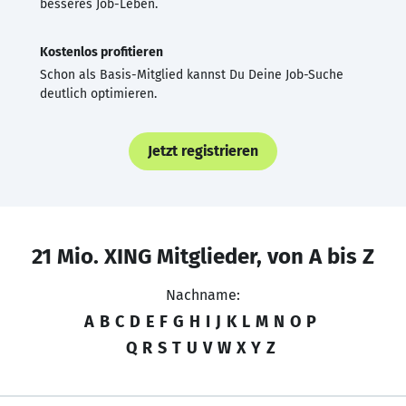
besseres Job-Leben.
Kostenlos profitieren
Schon als Basis-Mitglied kannst Du Deine Job-Suche
deutlich optimieren.
Jetzt registrieren
21 Mio. XING Mitglieder, von A bis Z
Nachname:
A
B
C
D
E
F
G
H
I
J
K
L
M
N
O
P
Q
R
S
T
U
V
W
X
Y
Z