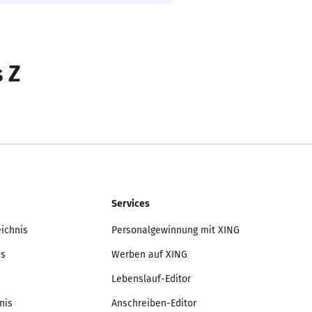
s Z
Services
eichnis
Personalgewinnung mit XING
is
Werben auf XING
Lebenslauf-Editor
nis
Anschreiben-Editor