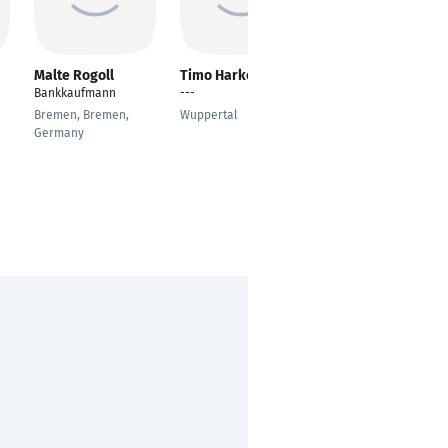
Malte Rogoll
Timo Harke
Dirk Bamberger
Bankkaufmann
---
Abteilungsleiter
Gewerbekunden/ Stv.
Bremen, Bremen,
Wuppertal
Bereichsdirektor
Germany
Unternehmen &
Selbständige
Marburg