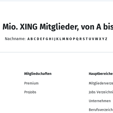
 Mio. XING Mitglieder, von A bi
Nachname:
A
B
C
D
E
F
G
H
I
J
K
L
M
N
O
P
Q
R
S
T
U
V
W
X
Y
Z
Mitgliedschaften
Hauptbereiche
Premium
Mitgliederverz
ProJobs
Jobs Verzeichn
Unternehmen
Berufsverzeich