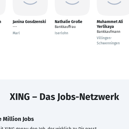
h
Janina Gosdzenski
Nathalie Große
Muhammet Ali
Yerlikaya
---
Bankkauffrau
Bankkaufmann
Marl
Iserlohn
Villingen-
Schwenningen
XING – Das Jobs-Netzwerk
 Million Jobs
t XING genau den Job, der wirklich zu Dir passt.