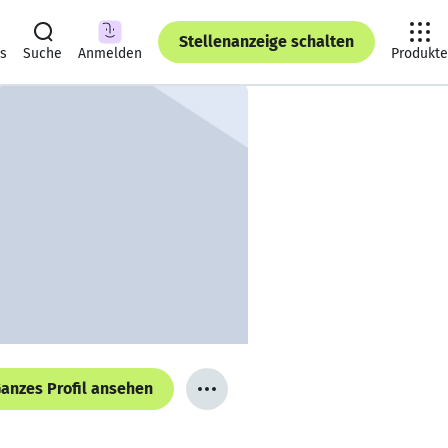
Stellenanzeige schalten
ts
Suche
Anmelden
Produkte
anzes Profil ansehen