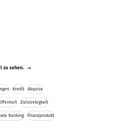
il zu sehen.
ungen
Kredit
Akquise
Offenheit
Zielstrebigkeit
vate Banking
Finanzprodukt