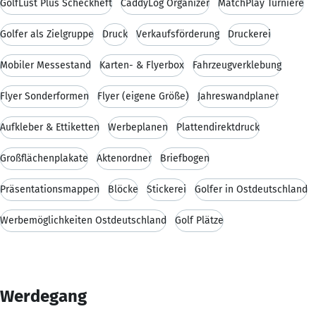
GolfLust Plus Scheckheft
CaddyLog Organizer
MatchPlay Turniere
Golfer als Zielgruppe
Druck
Verkaufsförderung
Druckerei
Mobiler Messestand
Karten- & Flyerbox
Fahrzeugverklebung
Flyer Sonderformen
Flyer (eigene Größe)
Jahreswandplaner
Aufkleber & Ettiketten
Werbeplanen
Plattendirektdruck
Großflächenplakate
Aktenordner
Briefbogen
Präsentationsmappen
Blöcke
Stickerei
Golfer in Ostdeutschland
Werbemöglichkeiten Ostdeutschland
Golf Plätze
Werdegang