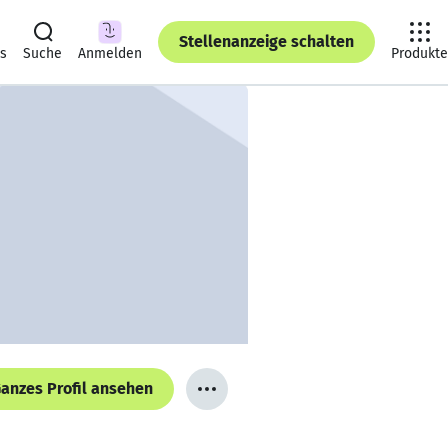
Stellenanzeige schalten
ts
Suche
Anmelden
Produkte
anzes Profil ansehen