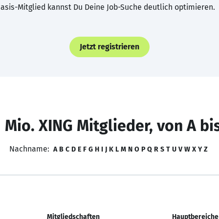
asis-Mitglied kannst Du Deine Job-Suche deutlich optimieren.
Jetzt registrieren
 Mio. XING Mitglieder, von A bi
Nachname:
A
B
C
D
E
F
G
H
I
J
K
L
M
N
O
P
Q
R
S
T
U
V
W
X
Y
Z
Mitgliedschaften
Hauptbereiche