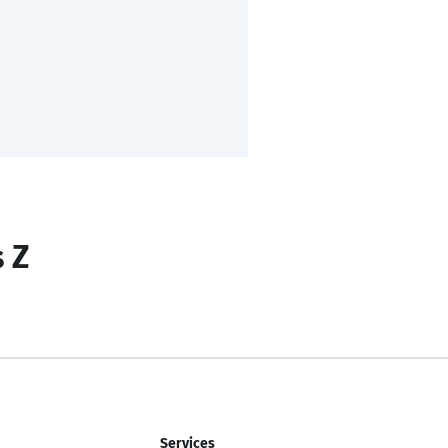
s Z
Services