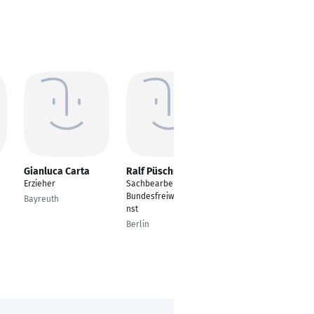
Gianluca Carta
Ralf Püschner
Susan Fiedel
Erzieher
Sachbearbeiter
Intigrationsassistent /
Bundesfreiwilligendie
Schulbegleiter
Bayreuth
nst
Nünchritz
Berlin