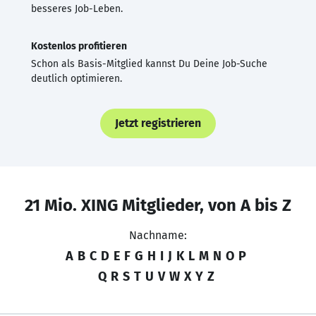
besseres Job-Leben.
Kostenlos profitieren
Schon als Basis-Mitglied kannst Du Deine Job-Suche
deutlich optimieren.
Jetzt registrieren
21 Mio. XING Mitglieder, von A bis Z
Nachname:
A
B
C
D
E
F
G
H
I
J
K
L
M
N
O
P
Q
R
S
T
U
V
W
X
Y
Z