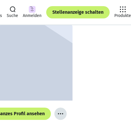
Stellenanzeige schalten
ts
Suche
Anmelden
Produkte
anzes Profil ansehen