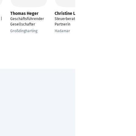
Thomas Heger
Christine Laux
Arno Schäfer
 |
Geschäftsführender
Steuerberaterin -
Kommunikatør
Gesellschafter
Partnerin
Koblenz
Großdingharting
Hadamar