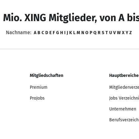
 Mio. XING Mitglieder, von A bi
Nachname:
A
B
C
D
E
F
G
H
I
J
K
L
M
N
O
P
Q
R
S
T
U
V
W
X
Y
Z
Mitgliedschaften
Hauptbereiche
Premium
Mitgliederverz
ProJobs
Jobs Verzeichn
Unternehmen
Berufsverzeich