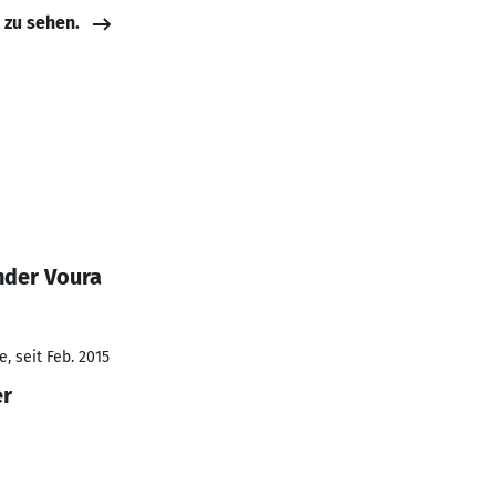
e zu sehen.
nder Voura
, seit Feb. 2015
er