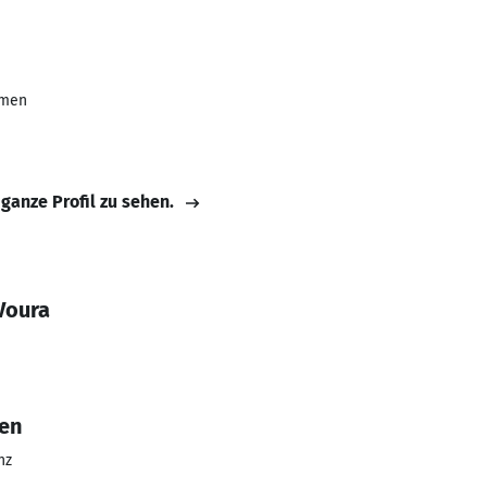
hmen
 ganze Profil zu sehen.
Voura
en
nz