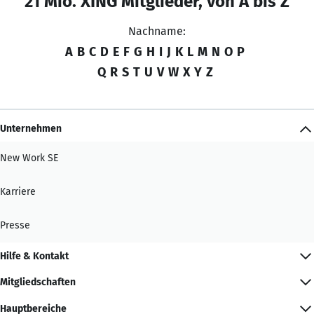
21 Mio. XING Mitglieder, von A bis Z
Nachname:
A
B
C
D
E
F
G
H
I
J
K
L
M
N
O
P
Q
R
S
T
U
V
W
X
Y
Z
Unternehmen
New Work SE
Karriere
Presse
Hilfe & Kontakt
Mitgliedschaften
Hauptbereiche