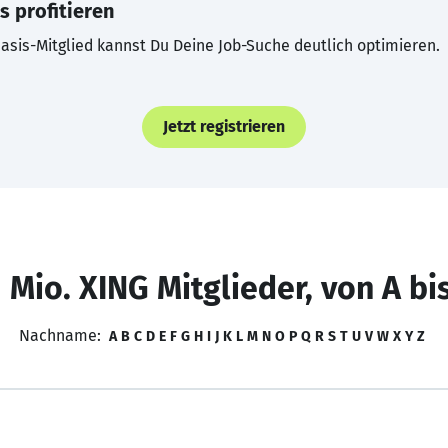
s profitieren
asis-Mitglied kannst Du Deine Job-Suche deutlich optimieren.
Jetzt registrieren
 Mio. XING Mitglieder, von A bi
Nachname:
A
B
C
D
E
F
G
H
I
J
K
L
M
N
O
P
Q
R
S
T
U
V
W
X
Y
Z