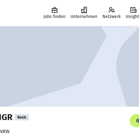
Jobs finden
Unternehmen
Netzwerk
Insigh
NGR
Basis
G
 NRW