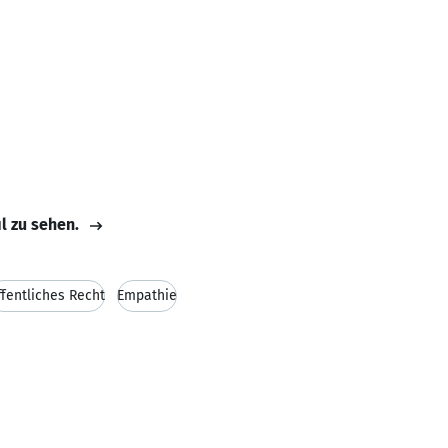
il zu sehen.
ffentliches Recht
Empathie