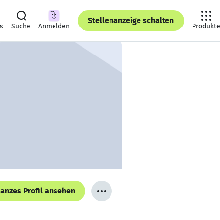
Stellenanzeige schalten
ts
Suche
Anmelden
Produkte
anzes Profil ansehen