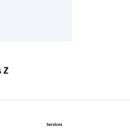
s Z
Services