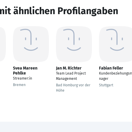
mit ähnlichen Profilangaben
Svea Mareen
Jan M. Richter
Fabian Feller
Pehlke
Team Lead Project
Kundenbeziehungs
Streamer:in
Management
nager
Bremen
Bad Homburg vor der
Stuttgart
Höhe