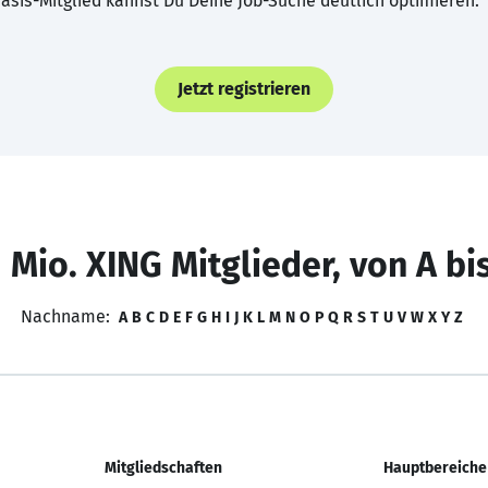
asis-Mitglied kannst Du Deine Job-Suche deutlich optimieren.
Jetzt registrieren
 Mio. XING Mitglieder, von A bi
Nachname:
A
B
C
D
E
F
G
H
I
J
K
L
M
N
O
P
Q
R
S
T
U
V
W
X
Y
Z
Mitgliedschaften
Hauptbereiche