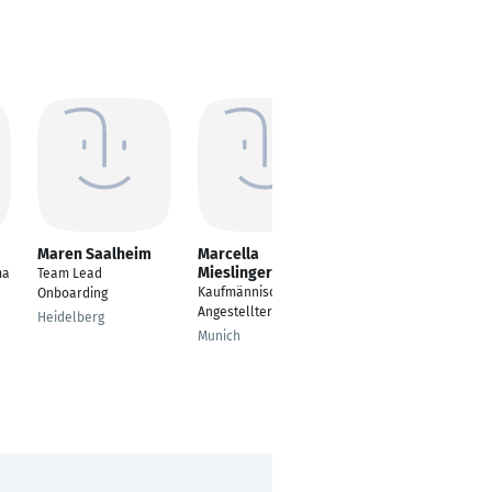
Maren Saalheim
Marcella
Ina Weiß
Mieslinger
ma
Team Lead
Digital Marketing
Kaufmännischer
Onboarding
Manager
Angestellter
Heidelberg
Hamburg
Munich