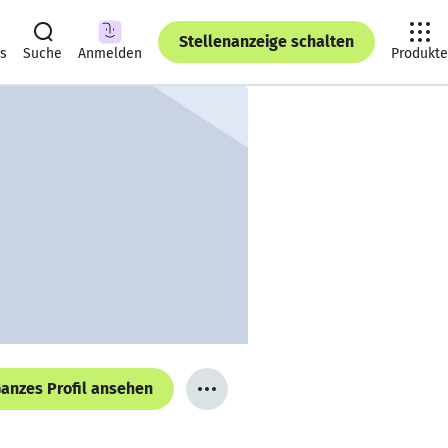
Stellenanzeige schalten
ts
Suche
Anmelden
Produkte
anzes Profil ansehen