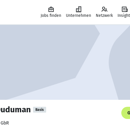
Jobs finden
Unternehmen
Netzwerk
Insigh
 Duduman
Basis
G
y GbR