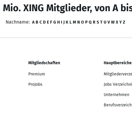
 Mio. XING Mitglieder, von A bi
Nachname:
A
B
C
D
E
F
G
H
I
J
K
L
M
N
O
P
Q
R
S
T
U
V
W
X
Y
Z
Mitgliedschaften
Hauptbereiche
Premium
Mitgliederverz
ProJobs
Jobs Verzeichn
Unternehmen
Berufsverzeich