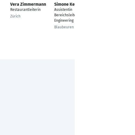
Vera Zimmermann
Simone Keck
Pamela Wenger
Restaurantleiterin
Assistentin
Assistentin
Bereichsleiter
Zürich
Kaiseraugst
Engineering
Blaubeuren