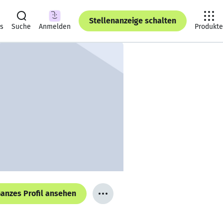
Stellenanzeige schalten
ts
Suche
Anmelden
Produkte
anzes Profil ansehen