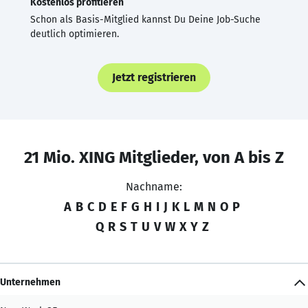
Kostenlos profitieren
Schon als Basis-Mitglied kannst Du Deine Job-Suche
deutlich optimieren.
Jetzt registrieren
21 Mio. XING Mitglieder, von A bis Z
Nachname:
A
B
C
D
E
F
G
H
I
J
K
L
M
N
O
P
Q
R
S
T
U
V
W
X
Y
Z
Unternehmen