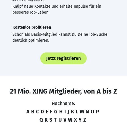
Knüpf neue Kontakte und erhalte Impulse für ein
besseres Job-Leben.
Kostenlos profitieren
Schon als Basis-Mitglied kannst Du Deine Job-Suche
deutlich optimieren.
Jetzt registrieren
21 Mio. XING Mitglieder, von A bis Z
Nachname:
A
B
C
D
E
F
G
H
I
J
K
L
M
N
O
P
Q
R
S
T
U
V
W
X
Y
Z