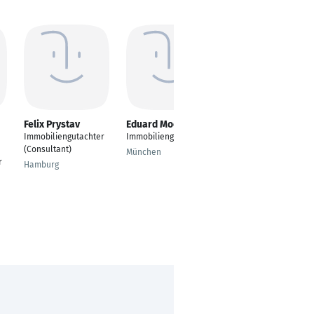
Felix Prystav
Eduard Moor
Joscha Aricatt
Immobiliengutachter
Immobiliengutachter
Geschäftsführer
(Consultant)
München
Köln
r
Hamburg