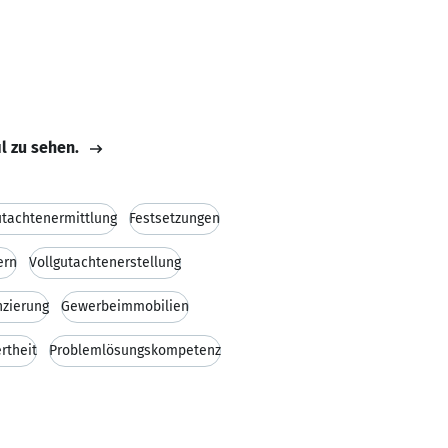
il zu sehen.
utachtenermittlung
Festsetzungen
ern
Vollgutachtenerstellung
nzierung
Gewerbeimmobilien
rtheit
Problemlösungskompetenz