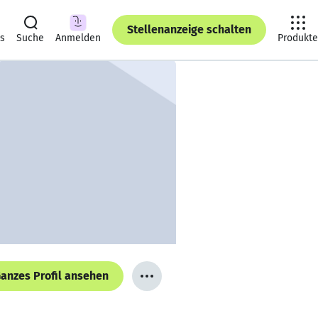
Stellenanzeige schalten
ts
Suche
Anmelden
Produkte
anzes Profil ansehen