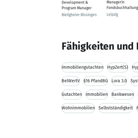
Managerin
Development &
Fondsbuchhaltung
Program Manager
Leipzig
Bietigheim-Bissingen
Fähigkeiten und 
Immobiliengutachten
HypZert(S)
Hy
BelWertV
§16 PfandBG
Lora 3.0
Sys
Gutachten
Immobilien
Bankwesen
Wohnimmobilien
Selbstständigkeit