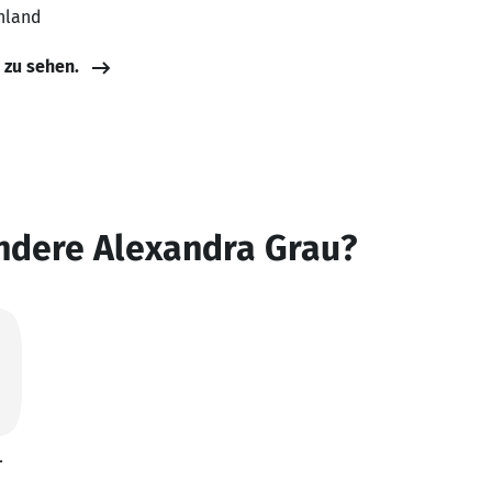
hland
e zu sehen.
ndere Alexandra Grau?
-