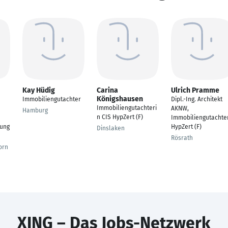
Kay Hüdig
Carina
Ulrich Pramme
Königshausen
Immobiliengutachter
Dipl.-Ing. Architekt
Immobiliengutachteri
AKNW,
Hamburg
n CIS HypZert (F)
Immobiliengutachte
ung
HypZert (F)
Dinslaken
Rösrath
orn
XING – Das Jobs-Netzwerk