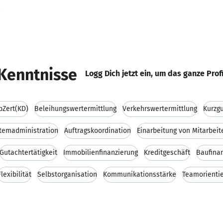
Kenntnisse
Logg Dich jetzt ein, um das ganze Prof
pZert(KD)
Beleihungswertermittlung
Verkehrswertermittlung
Kurzg
temadministration
Auftragskoordination
Einarbeitung von Mitarbeit
Gutachtertätigkeit
Immobilienfinanzierung
Kreditgeschäft
Baufina
Flexibilität
Selbstorganisation
Kommunikationsstärke
Teamorientie