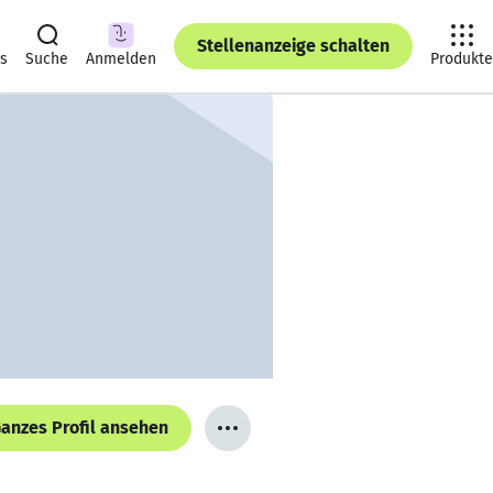
Stellenanzeige schalten
ts
Suche
Anmelden
Produkte
anzes Profil ansehen