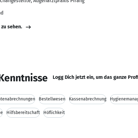
achangestellte, Augenarztpraxis Pfrang
nd
e zu sehen.
Kenntnisse
Logg Dich jetzt ein, um das ganze Prof
ntenabrechnungen
Bestellwesen
Kassenabrechnung
Hygienemana
ie
Hilfsbereitschaft
Höflichkeit