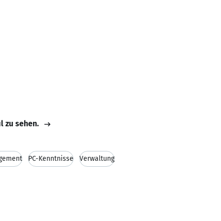
il zu sehen.
gement
PC-Kenntnisse
Verwaltung