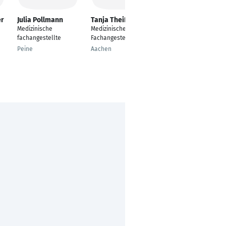
er
Julia Pollmann
Tanja Theißen
Nicole Reiter
Medizinische
Medizinische
---
fachangestellte
Fachangestellte
Mainz
Peine
Aachen