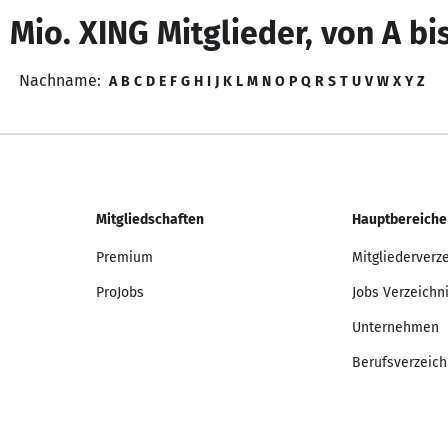
 Mio. XING Mitglieder, von A bi
Nachname:
A
B
C
D
E
F
G
H
I
J
K
L
M
N
O
P
Q
R
S
T
U
V
W
X
Y
Z
Mitgliedschaften
Hauptbereiche
Premium
Mitgliederverz
ProJobs
Jobs Verzeichn
Unternehmen
Berufsverzeich