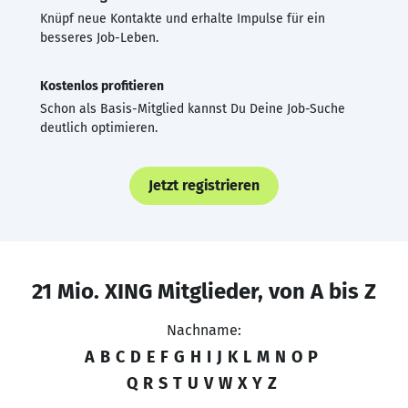
Knüpf neue Kontakte und erhalte Impulse für ein
besseres Job-Leben.
Kostenlos profitieren
Schon als Basis-Mitglied kannst Du Deine Job-Suche
deutlich optimieren.
Jetzt registrieren
21 Mio. XING Mitglieder, von A bis Z
Nachname:
A
B
C
D
E
F
G
H
I
J
K
L
M
N
O
P
Q
R
S
T
U
V
W
X
Y
Z