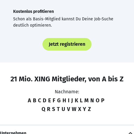
Kostenlos profitieren
Schon als Basis-Mitglied kannst Du Deine Job-Suche
deutlich optimieren.
Jetzt registrieren
21 Mio. XING Mitglieder, von A bis Z
Nachname:
A
B
C
D
E
F
G
H
I
J
K
L
M
N
O
P
Q
R
S
T
U
V
W
X
Y
Z
Unternehmen