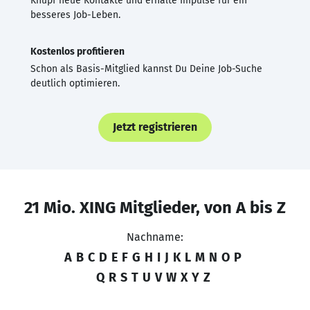
Knüpf neue Kontakte und erhalte Impulse für ein
besseres Job-Leben.
Kostenlos profitieren
Schon als Basis-Mitglied kannst Du Deine Job-Suche
deutlich optimieren.
Jetzt registrieren
21 Mio. XING Mitglieder, von A bis Z
Nachname:
A
B
C
D
E
F
G
H
I
J
K
L
M
N
O
P
Q
R
S
T
U
V
W
X
Y
Z