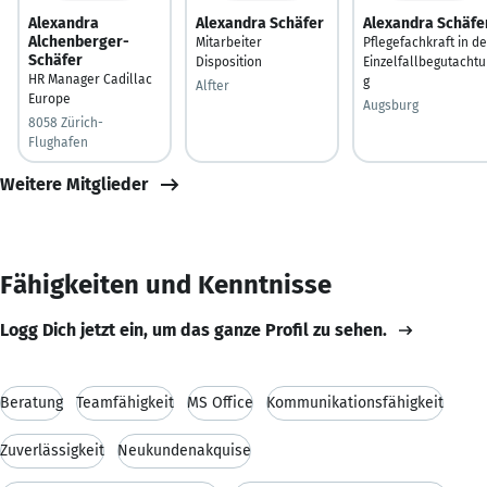
Alexandra
Alexandra Schäfer
Alexandra Schäfe
Alchenberger-
Mitarbeiter
Pflegefachkraft in de
Schäfer
Disposition
Einzelfallbegutacht
HR Manager Cadillac
g
Alfter
Europe
Augsburg
8058 Zürich-
Flughafen
Weitere Mitglieder
Fähigkeiten und Kenntnisse
Logg Dich jetzt ein, um das ganze Profil zu sehen.
Beratung
Teamfähigkeit
MS Office
Kommunikationsfähigkeit
Zuverlässigkeit
Neukundenakquise