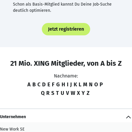
Schon als Basis-Mitglied kannst Du Deine Job-Suche
deutlich optimieren.
Jetzt registrieren
21 Mio. XING Mitglieder, von A bis Z
Nachname:
A
B
C
D
E
F
G
H
I
J
K
L
M
N
O
P
Q
R
S
T
U
V
W
X
Y
Z
Unternehmen
New Work SE