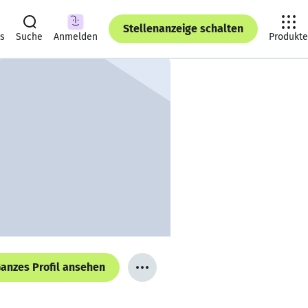
Stellenanzeige schalten
ts
Suche
Anmelden
Produkte
anzes Profil ansehen