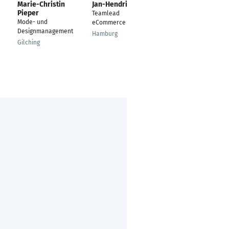
Marie-Christin
Jan-Hendrik Bartel
Ali-Reza Mokhtari
Pieper
Teamlead
IT Trainer FBW
Mode- und
eCommerce
(Erwachsenenbildung
Designmanagement
)
Hamburg
Gilching
Köln