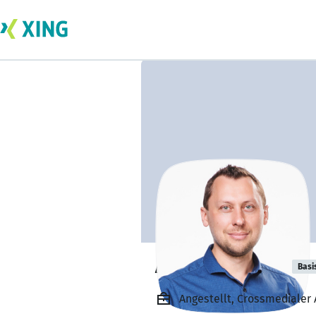
Alexey Boykov
Basi
Angestellt, Crossmedialer