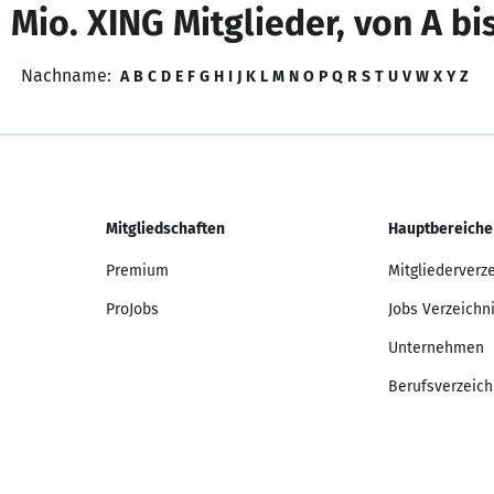
 Mio. XING Mitglieder, von A bi
Nachname:
A
B
C
D
E
F
G
H
I
J
K
L
M
N
O
P
Q
R
S
T
U
V
W
X
Y
Z
Mitgliedschaften
Hauptbereiche
Premium
Mitgliederverz
ProJobs
Jobs Verzeichn
Unternehmen
Berufsverzeich