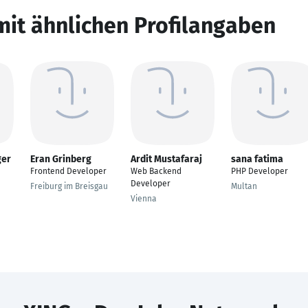
mit ähnlichen Profilangaben
ger
Eran Grinberg
Ardit Mustafaraj
sana fatima
Frontend Developer
Web Backend
PHP Developer
Developer
Freiburg im Breisgau
Multan
Vienna