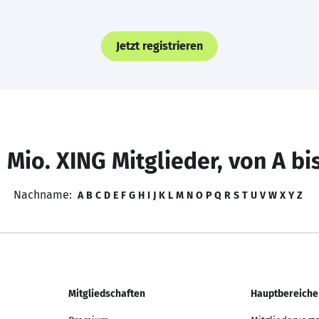
Jetzt registrieren
 Mio. XING Mitglieder, von A bi
Nachname:
A
B
C
D
E
F
G
H
I
J
K
L
M
N
O
P
Q
R
S
T
U
V
W
X
Y
Z
Mitgliedschaften
Hauptbereiche