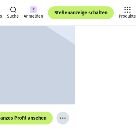
Stellenanzeige schalten
ts
Suche
Anmelden
Produkte
anzes Profil ansehen