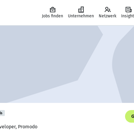
Jobs finden
Unternehmen
Netzwerk
Insigh
is
G
eveloper, Promodo