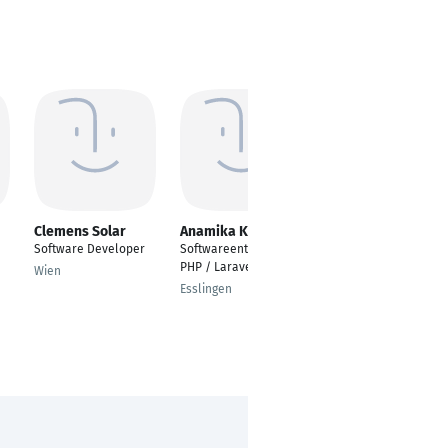
Clemens Solar
Anamika Kumar
Abdul Rehman
Software Developer
Softwareentwickler -
Principal Software
PHP / Laravel
Engineer
Wien
Esslingen
Lahore, Punjab
Province, Pakistan