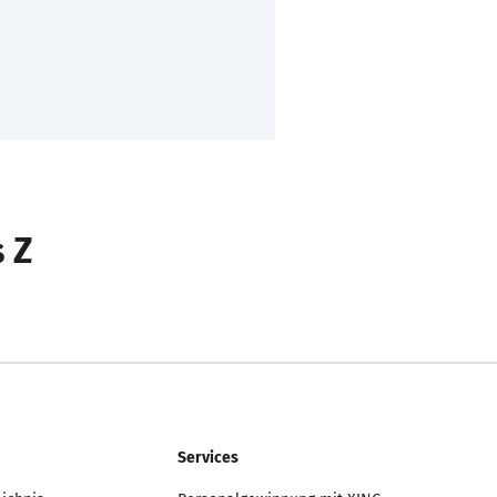
s Z
Services