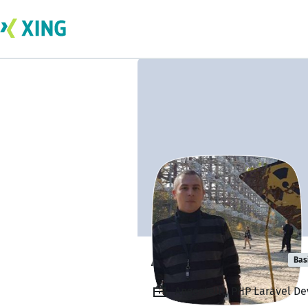
Alexey Shatrov
Bas
Angestellt, PHP Laravel D