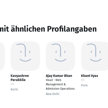
mit ähnlichen Profilangaben
Kavyashree
Ajay Kumar Bhan
Khant Vyas
Parakkila
Head - Web
---
---
Management &
Pune
Admission Operations
Kochi
New Delhi