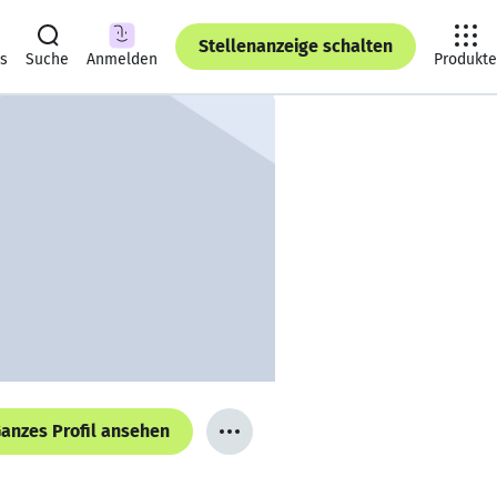
Stellenanzeige schalten
ts
Suche
Anmelden
Produkte
anzes Profil ansehen