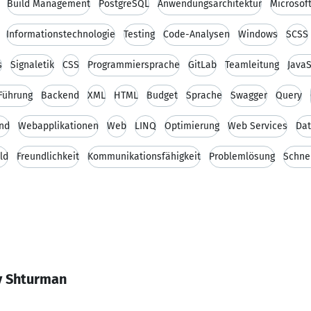
Build Management
PostgreSQL
Anwendungsarchitektur
Microsof
Informationstechnologie
Testing
Code-Analysen
Windows
SCSS
s
Signaletik
CSS
Programmiersprache
GitLab
Teamleitung
JavaS
 Führung
Backend
XML
HTML
Budget
Sprache
Swagger
Query
nd
Webapplikationen
Web
LINQ
Optimierung
Web Services
Da
ld
Freundlichkeit
Kommunikationsfähigkeit
Problemlösung
Schne
y Shturman