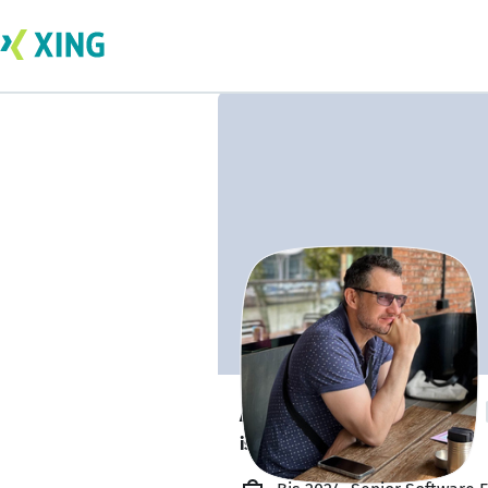
Alexey Shturman
is available. ✅