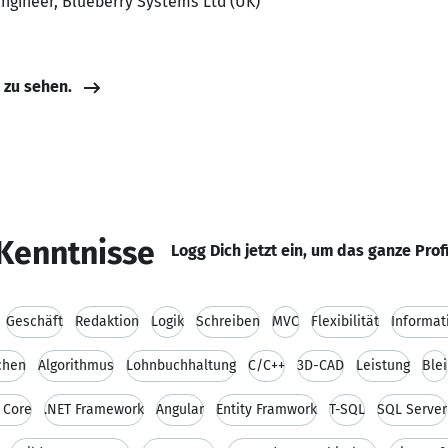
Engineer, Blueberry Systems Ltd (UK)
e zu sehen.
Kenntnisse
Logg Dich jetzt ein, um das ganze Prof
Geschäft
Redaktion
Logik
Schreiben
MVC
Flexibilität
Informat
chen
Algorithmus
Lohnbuchhaltung
C/C++
3D-CAD
Leistung
Blei
 Core
.NET Framework
Angular
Entity Framwork
T-SQL
SQL Server