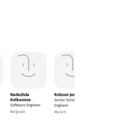
Nadezhda
Robson Junior
Syed Nabi
Kolkanova
Senior Solutions
---
Software Engineer
Engineer
Lahore
Belgrade
Munich