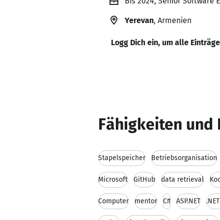
Bis 2024, Senior Software 
Yerevan
, Armenien
Logg Dich ein, um alle Einträg
Fähigkeiten und 
Stapelspeicher
Betriebsorganisation
Microsoft
GitHub
data retrieval
Ko
Computer
mentor
C#
ASP.NET
.NET