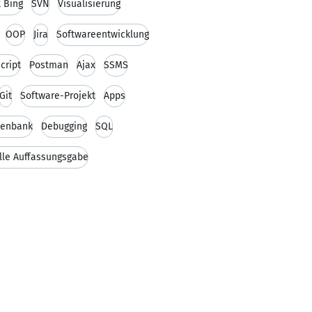
t Bing
SVN
Visualisierung
OOP
Jira
Softwareentwicklung
cript
Postman
Ajax
SSMS
Git
Software-Projekt
Apps
tenbank
Debugging
SQL
lle Auffassungsgabe