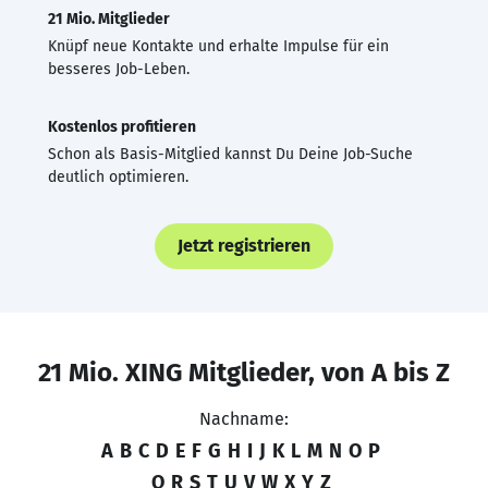
21 Mio. Mitglieder
Knüpf neue Kontakte und erhalte Impulse für ein
besseres Job-Leben.
Kostenlos profitieren
Schon als Basis-Mitglied kannst Du Deine Job-Suche
deutlich optimieren.
Jetzt registrieren
21 Mio. XING Mitglieder, von A bis Z
Nachname:
A
B
C
D
E
F
G
H
I
J
K
L
M
N
O
P
Q
R
S
T
U
V
W
X
Y
Z