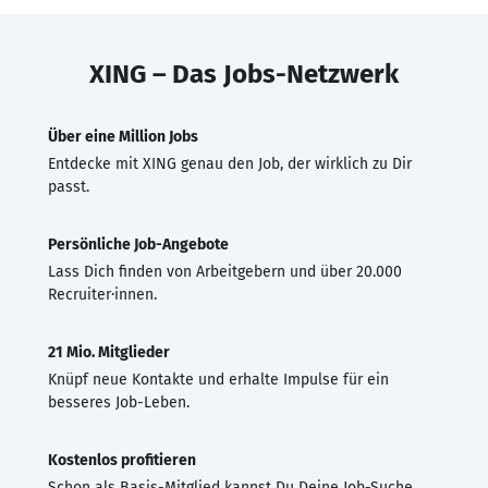
XING – Das Jobs-Netzwerk
Über eine Million Jobs
Entdecke mit XING genau den Job, der wirklich zu Dir
passt.
Persönliche Job-Angebote
Lass Dich finden von Arbeitgebern und über 20.000
Recruiter·innen.
21 Mio. Mitglieder
Knüpf neue Kontakte und erhalte Impulse für ein
besseres Job-Leben.
Kostenlos profitieren
Schon als Basis-Mitglied kannst Du Deine Job-Suche