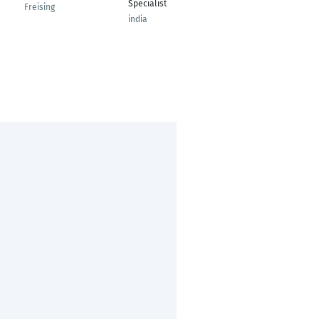
Specialist
Freising
Velbert
india