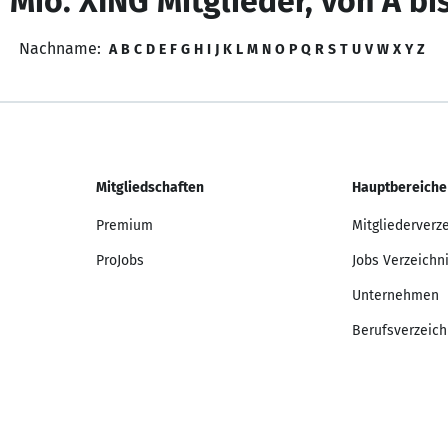
 Mio. XING Mitglieder, von A bi
Nachname:
A
B
C
D
E
F
G
H
I
J
K
L
M
N
O
P
Q
R
S
T
U
V
W
X
Y
Z
Mitgliedschaften
Hauptbereiche
Premium
Mitgliederverz
ProJobs
Jobs Verzeichn
Unternehmen
Berufsverzeich