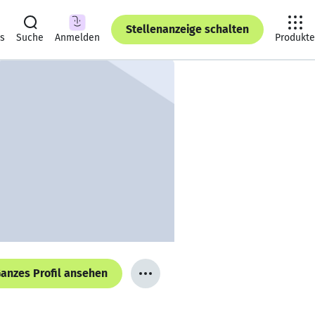
Stellenanzeige schalten
ts
Suche
Anmelden
Produkte
anzes Profil ansehen