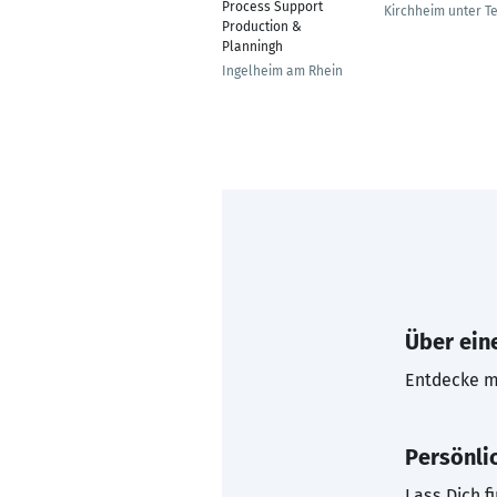
Process Support
Kirchheim unter T
Production &
Planningh
Ingelheim am Rhein
Über eine
Entdecke mi
Persönli
Lass Dich f