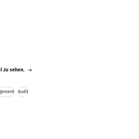
il zu sehen.
agement
Audit