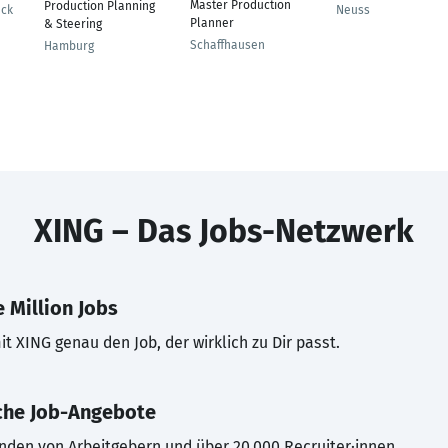
Master Production
Production Planning
eck
Neuss
Planner
& Steering
Schaffhausen
Hamburg
XING – Das Jobs-Netzwerk
 Million Jobs
t XING genau den Job, der wirklich zu Dir passt.
che Job-Angebote
inden von Arbeitgebern und über 20.000 Recruiter·innen.