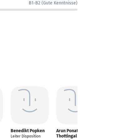
B1-B2 (Gute Kenntnisse)
Benedikt Popken
Arun Ponattil
Nikolai Schniewind
Thottingal
Leiter Disposition
Qualitätssicherung