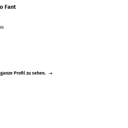
o Fant
996
 ganze Profil zu sehen.