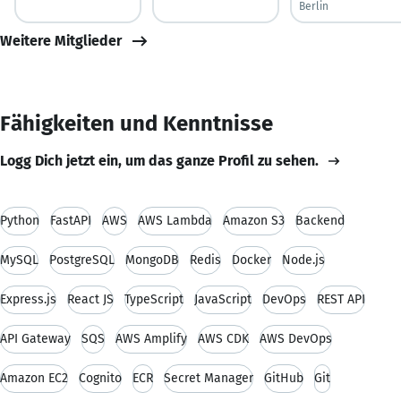
Berlin
Weitere Mitglieder
Fähigkeiten und Kenntnisse
Logg Dich jetzt ein, um das ganze Profil zu sehen.
Python
FastAPI
AWS
AWS Lambda
Amazon S3
Backend
MySQL
PostgreSQL
MongoDB
Redis
Docker
Node.js
Express.js
React JS
TypeScript
JavaScript
DevOps
REST API
API Gateway
SQS
AWS Amplify
AWS CDK
AWS DevOps
Amazon EC2
Cognito
ECR
Secret Manager
GitHub
Git