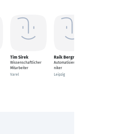
Tim Sirek
Raik Bergmann
Yasin-Bugra Isler
Wissenschaftlicher
Automatisierungstech
KFZ-Technik
Mitarbeiter
niker
Frankfurt Am Main
Varel
Leipzig