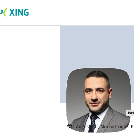
Ali Al-Tameemi
Bas
Angestellt, Mechatronics E