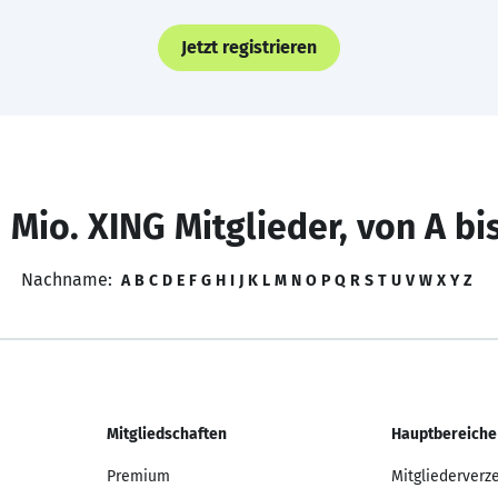
Jetzt registrieren
 Mio. XING Mitglieder, von A bi
Nachname:
A
B
C
D
E
F
G
H
I
J
K
L
M
N
O
P
Q
R
S
T
U
V
W
X
Y
Z
Mitgliedschaften
Hauptbereiche
Premium
Mitgliederverz