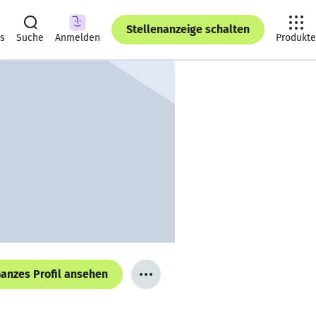
Stellenanzeige schalten
ts
Suche
Anmelden
Produkte
anzes Profil ansehen