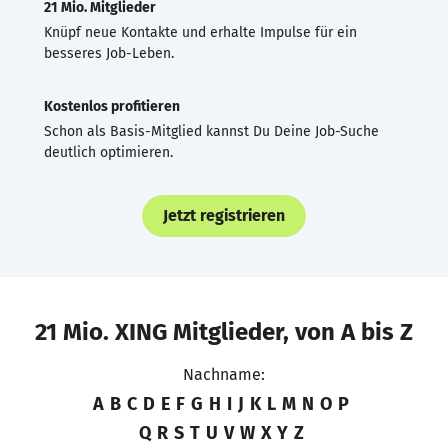
21 Mio. Mitglieder
Knüpf neue Kontakte und erhalte Impulse für ein
besseres Job-Leben.
Kostenlos profitieren
Schon als Basis-Mitglied kannst Du Deine Job-Suche
deutlich optimieren.
Jetzt registrieren
21 Mio. XING Mitglieder, von A bis Z
Nachname:
A
B
C
D
E
F
G
H
I
J
K
L
M
N
O
P
Q
R
S
T
U
V
W
X
Y
Z