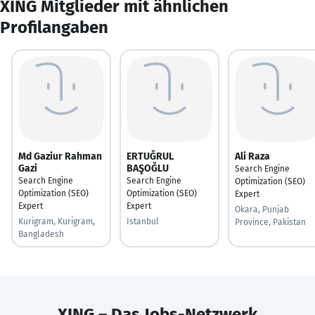
XING Mitglieder mit ähnlichen
Profilangaben
Md Gaziur Rahman
ERTUĞRUL
Ali Raza
Gazi
BAŞOĞLU
Search Engine
Search Engine
Search Engine
Optimization (SEO)
Optimization (SEO)
Optimization (SEO)
Expert
Expert
Expert
Okara, Punjab
Kurigram, Kurigram,
Istanbul
Province, Pakistan
Bangladesh
XING – Das Jobs-Netzwerk