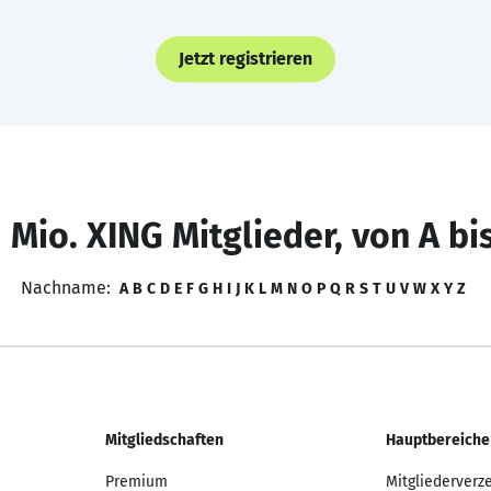
Jetzt registrieren
 Mio. XING Mitglieder, von A bi
Nachname:
A
B
C
D
E
F
G
H
I
J
K
L
M
N
O
P
Q
R
S
T
U
V
W
X
Y
Z
Mitgliedschaften
Hauptbereiche
Premium
Mitgliederverz