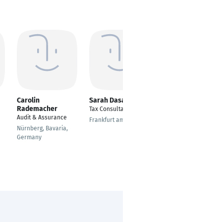
Carolin
Sarah Dasan
Karin Zemp
Rademacher
Tax Consultant
Assistentin Private
Audit & Assurance
Banking
Frankfurt am Main
Nürnberg, Bavaria,
Luzern
Germany