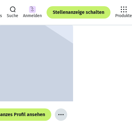
Stellenanzeige schalten
ts
Suche
Anmelden
Produkte
anzes Profil ansehen