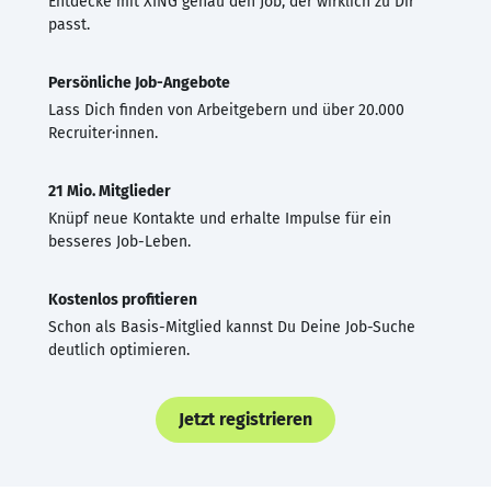
Entdecke mit XING genau den Job, der wirklich zu Dir
passt.
Persönliche Job-Angebote
Lass Dich finden von Arbeitgebern und über 20.000
Recruiter·innen.
21 Mio. Mitglieder
Knüpf neue Kontakte und erhalte Impulse für ein
besseres Job-Leben.
Kostenlos profitieren
Schon als Basis-Mitglied kannst Du Deine Job-Suche
deutlich optimieren.
Jetzt registrieren