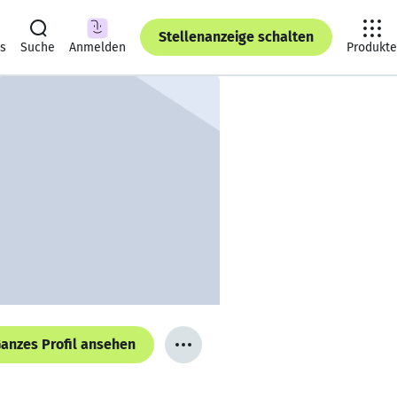
Stellenanzeige schalten
ts
Suche
Anmelden
Produkte
anzes Profil ansehen