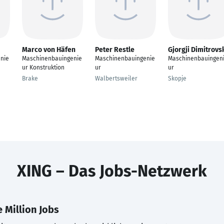
Marco von Häfen
Peter Restle
Gjorgji Dimitrovs
nie
Maschinenbauingenie
Maschinenbauingenie
Maschinenbauingen
ur Konstruktion
ur
ur
Brake
Walbertsweiler
Skopje
XING – Das Jobs-Netzwerk
 Million Jobs