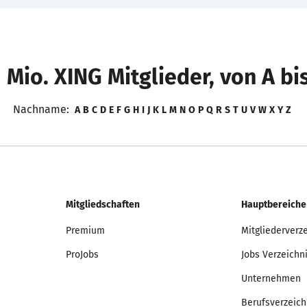
 Mio. XING Mitglieder, von A bi
Nachname:
A
B
C
D
E
F
G
H
I
J
K
L
M
N
O
P
Q
R
S
T
U
V
W
X
Y
Z
Mitgliedschaften
Hauptbereiche
Premium
Mitgliederverz
ProJobs
Jobs Verzeichn
Unternehmen
Berufsverzeich