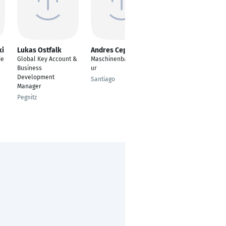
ki
Lukas Ostfalk
Andres Cepeda
Andre Schiebahn
ie
Global Key Account &
Maschinenbauingenie
Maschinenbauingenie
Business
ur
ur
Development
Santiago
Euskirchen
Manager
Pegnitz