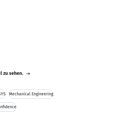
il zu sehen.
SYS
Mechanical Engineering
onfidence