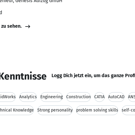
enieur, Genesis Aufzug GmbH
d
e zu sehen.
Kenntnisse
Logg Dich jetzt ein, um das ganze Prof
lidWorks
Analytics
Engineering
Construction
CATIA
AutoCAD
AN
hnical Knowledge
Strong personality
problem solving skills
self-c