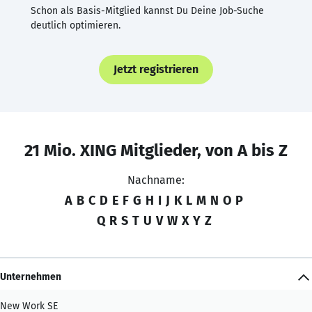
Schon als Basis-Mitglied kannst Du Deine Job-Suche
deutlich optimieren.
Jetzt registrieren
21 Mio. XING Mitglieder, von A bis Z
Nachname:
A
B
C
D
E
F
G
H
I
J
K
L
M
N
O
P
Q
R
S
T
U
V
W
X
Y
Z
Unternehmen
New Work SE