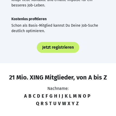
besseres Job-Leben.
Kostenlos profitieren
Schon als Basis-Mitglied kannst Du Deine Job-Suche
deutlich optimieren.
Jetzt registrieren
21 Mio. XING Mitglieder, von A bis Z
Nachname:
A
B
C
D
E
F
G
H
I
J
K
L
M
N
O
P
Q
R
S
T
U
V
W
X
Y
Z