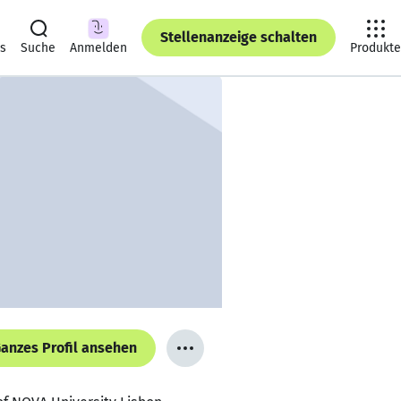
Stellenanzeige schalten
ts
Suche
Anmelden
Produkte
anzes Profil ansehen