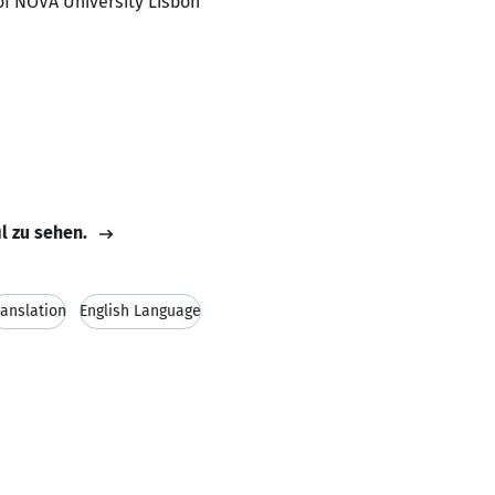
 of NOVA University Lisbon
il zu sehen.
ranslation
English Language