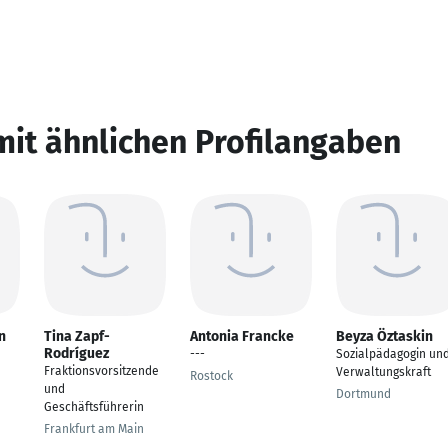
mit ähnlichen Profilangaben
n
Tina Zapf-
Antonia Francke
Beyza Öztaskin
Rodríguez
---
Sozialpädagogin un
Fraktionsvorsitzende
Verwaltungskraft
Rostock
und
Dortmund
Geschäftsführerin
Frankfurt am Main