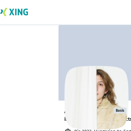
Alice Sándor
Basis
is looking for freelance project