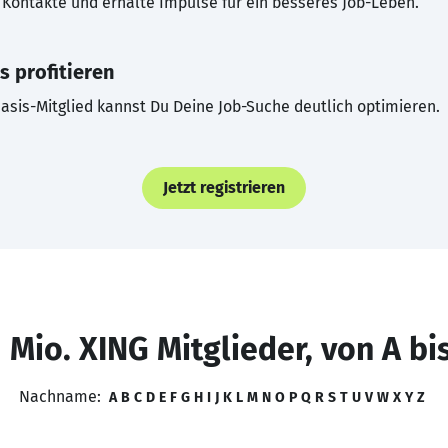
Kontakte und erhalte Impulse für ein besseres Job-Leben.
s profitieren
asis-Mitglied kannst Du Deine Job-Suche deutlich optimieren.
Jetzt registrieren
 Mio. XING Mitglieder, von A bi
Nachname:
A
B
C
D
E
F
G
H
I
J
K
L
M
N
O
P
Q
R
S
T
U
V
W
X
Y
Z