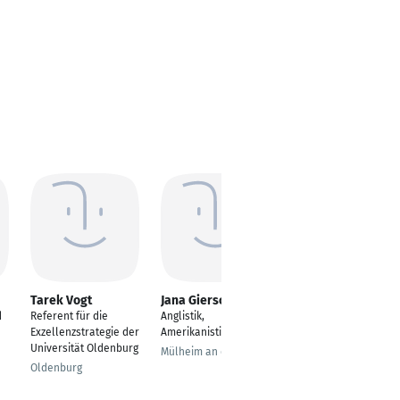
Tarek Vogt
Jana Giersch
Kerstin Beier
d
Referent für die
Anglistik,
Expertin für
Exzellenzstrategie der
Amerikanistik
Interkulturelle
Universität Oldenburg
Kommunikation
Mülheim an der Ruhr
Oldenburg
Kieselbronn