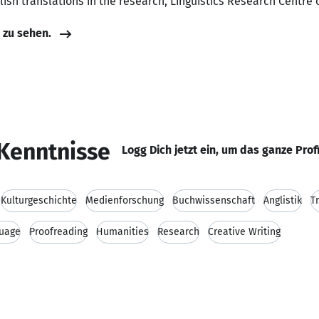
lish translations in the research, Linguistics Research Centre
e zu sehen.
Kenntnisse
Logg Dich jetzt ein, um das ganze Prof
Kulturgeschichte
Medienforschung
Buchwissenschaft
Anglistik
T
guage
Proofreading
Humanities
Research
Creative Writing