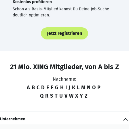
Kostenlos profitieren
Schon als Basis-Mitglied kannst Du Deine Job-Suche
deutlich optimieren.
Jetzt registrieren
21 Mio. XING Mitglieder, von A bis Z
Nachname:
A
B
C
D
E
F
G
H
I
J
K
L
M
N
O
P
Q
R
S
T
U
V
W
X
Y
Z
Unternehmen