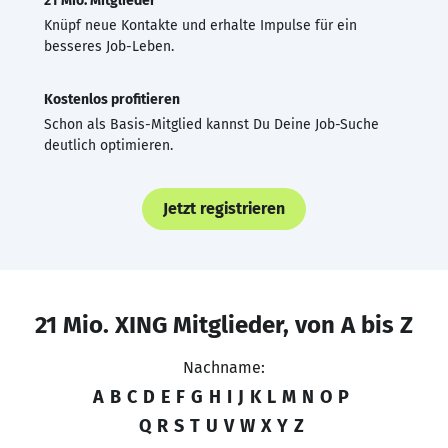
21 Mio. Mitglieder
Knüpf neue Kontakte und erhalte Impulse für ein
besseres Job-Leben.
Kostenlos profitieren
Schon als Basis-Mitglied kannst Du Deine Job-Suche
deutlich optimieren.
Jetzt registrieren
21 Mio. XING Mitglieder, von A bis Z
Nachname:
A
B
C
D
E
F
G
H
I
J
K
L
M
N
O
P
Q
R
S
T
U
V
W
X
Y
Z