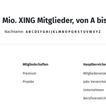
 Mio. XING Mitglieder, von A bi
Nachname:
A
B
C
D
E
F
G
H
I
J
K
L
M
N
O
P
Q
R
S
T
U
V
W
X
Y
Z
Mitgliedschaften
Hauptbereiche
Premium
Mitgliederverz
ProJobs
Jobs Verzeichn
Unternehmen
Berufsverzeich