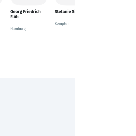
Georg Friedrich
Stefanie Sirch
Annika Nachtmann
Flüh
---
Sachbearbeiterin
---
Export
Kempten
Hamburg
Kirchberg an der Murr