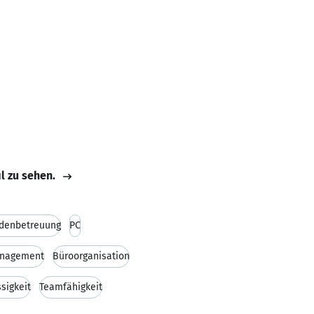
il zu sehen.
denbetreuung
PC
anagement
Büroorganisation
sigkeit
Teamfähigkeit