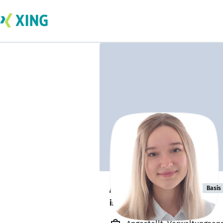
Alienna Kirste
Basis
ist offen für Projekte. 🔎