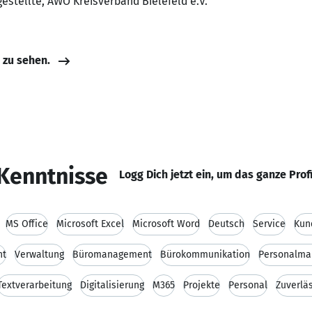
estellte, AWO Kreisverband Bielefeld e.V.
e zu sehen.
Kenntnisse
Logg Dich jetzt ein, um das ganze Prof
MS Office
Microsoft Excel
Microsoft Word
Deutsch
Service
Kun
nt
Verwaltung
Büromanagement
Bürokommunikation
Personalm
Textverarbeitung
Digitalisierung
M365
Projekte
Personal
Zuverläs