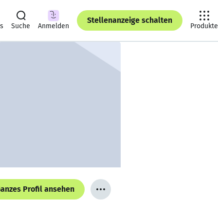
Stellenanzeige schalten
ts
Suche
Anmelden
Produkte
anzes Profil ansehen