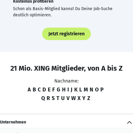
Kostenlos profitieren
Schon als Basis-Mitglied kannst Du Deine Job-Suche
deutlich optimieren.
Jetzt registrieren
21 Mio. XING Mitglieder, von A bis Z
Nachname:
A
B
C
D
E
F
G
H
I
J
K
L
M
N
O
P
Q
R
S
T
U
V
W
X
Y
Z
Unternehmen